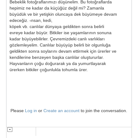
Bebeklik fotoğraflarımızı düşünelim. Bu fotoğraflarda
hepimiz ne kadar da küçüğüz değil mi? Zamanla
büyüdük ve bir yetişkin oluncaya dek büyümeye devam
edeceğiz. ‹nsan, kedi,
köpek vb. canlılar dünyaya geldikten sonra belirli
evreye kadar büyür. Bitkiler ise yaşamlarının sonuna
kadar büyüyebilirler. Çevremizdeki canlı varlıkları
gözlemleyelim. Canlılar büyüyüp belirli bir olgunluğa
geldikten sonra soylarını devam ettirmek için ürerler ve
kendilerine benzeyen başka canlılar oluştururlar.
Hayvanların çoğu doğurarak ya da yumurtlayarak
ürerken bitkiler çoğunlukla tohumla ürer.
Please
Log in
or
Create an account
to join the conversation.