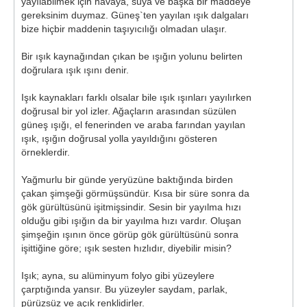
yayılabilmek için havaya, suya ve başka bir maddeye
gereksinim duymaz. Güneş`ten yayılan ışık dalgaları
bize hiçbir maddenin taşıyıcılığı olmadan ulaşır.
Bir ışık kaynağından çıkan be ışığın yolunu belirten
doğrulara ışık ışını denir.
Işık kaynakları farklı olsalar bile ışık ışınları yayılırken
doğrusal bir yol izler. Ağaçların arasından süzülen
güneş ışığı, el fenerinden ve araba farından yayılan
ışık, ışığın doğrusal yolla yayıldığını gösteren
örneklerdir.
Yağmurlu bir günde yeryüzüne baktığında birden
çakan şimşeği görmüşsündür. Kısa bir süre sonra da
gök gürültüsünü işitmişsindir. Sesin bir yayılma hızı
olduğu gibi ışığın da bir yayılma hızı vardır. Oluşan
şimşeğin ışının önce görüp gök gürültüsünü sonra
işittiğine göre; ışık sesten hızlıdır, diyebilir misin?
Işık; ayna, su alüminyum folyo gibi yüzeylere
çarptığında yansır. Bu yüzeyler saydam, parlak,
pürüzsüz ve açık renklidirler.