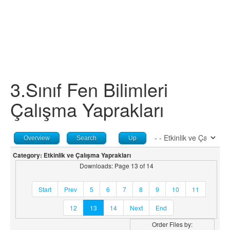
3.Sınıf Fen Bilimleri
Çalışma Yaprakları
Overview
Search
Up
Category: Etkinlik ve Çalışma Yaprakları
Downloads: Page 13 of 14
Start
Prev
5
6
7
8
9
10
11
12
13
14
Next
End
Order Files by: