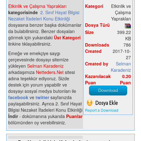
Etkinlik ve Çalışma Yaprakları
Kategori
Etkinlik ve
kategorisinde
2. Sınıf Hayat Bilgisi
Çalışma
Nezaket İfadeleri Konu Etkinliği
Yaprakları
dosyasına benzer başka dokümanlar
Dosya Türü
da bulabilirsiniz. Benzer dosyaları
Size
399.22
görmek için yukarıdaki
Üst Kategori
KB
linkine tıklayabilirsiniz.
Downloads
786
Created
2017-10-
Emeğe ve emekçiye saygı
27
çerçevesinde dosyayı sitemize
Created by
Selman
yükleyen
Selman Karadeniz
Karadeniz
arkadaşımıza
Netteders.Net
sitesi
Kazanılacak
0.20
adına teşekkür ediyoruz. Sizde
Puan
Puan
destek için yorum yapabilir ve
dosyayı sosyal medya butonları ile
Download
facebook
ve
twitter
sayfanızda
paylaşabilirsiniz. Ayrıca 2. Sınıf Hayat
Bilgisi Nezaket İfadeleri Konu Etkinliği
Report a Download
İndir
- dokümanına yukarıda
Puanlar
bölümünden oy verebilirsiniz.